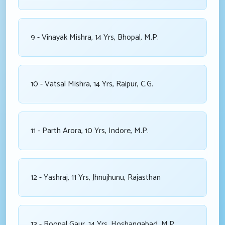
9 - Vinayak Mishra, 14 Yrs, Bhopal, M.P.
10 - Vatsal Mishra, 14 Yrs, Raipur, C.G.
11 - Parth Arora, 10 Yrs, Indore, M.P.
12 - Yashraj, 11 Yrs, Jhnujhunu, Rajasthan
13 - Roopal Gaur, 14 Yrs, Hoshangabad, M.P.